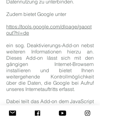
Datennutzung zu unterbinden.
Zudem bietet Google unter
https://tools.google.com/dlpage/gaopt
out?hl=de
ein sog. Deaktivierungs-Add-on nebst
weiteren Informationen hierzu an.
Dieses Add-on lässt sich mit den
gängigen Internet-Browsern
installieren und bietet Ihnen
weitergehende Kontrollmöglichkeit
über die Daten, die Google bei Aufruf
unseres Internetauftritts erfasst.
Dabei teilt das Add-on dem JavaScript
(ga.js) von Google Analytics mit, dass
Informationen zum Besuch unseres
Internetauftritts nicht an Google
Analytics übermittelt werden sollen.
Dies verhindert aber nicht, dass
Informationen an uns oder an andere